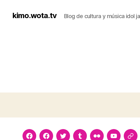
kimo.wota.tv
Blog de cultura y música idol 
Facebook
Facebook
Twitter
Tumblr
flickr
youtube
ello