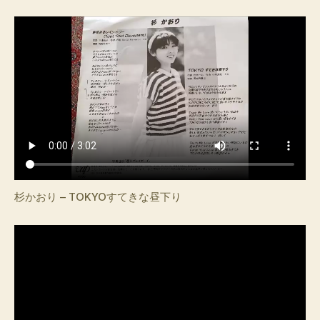
杉かおり – TOKYOすてきな昼下り