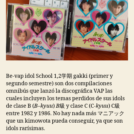
Be-vap idol School 1,2学期 gakki (primer y
segundo semestre) son dos compilaciones
omnibús que lanzó la discográfica VAP las
cuales incluyen los temas perdidos de sus idols
de clase B (
B
–
kyuu
)
B
級 y clase C (C-
kyuu
) C級
entre 1982 y 1986. No hay nada más マニアック
que un kimowota pueda conseguir, ya que son
idols rarísimas.