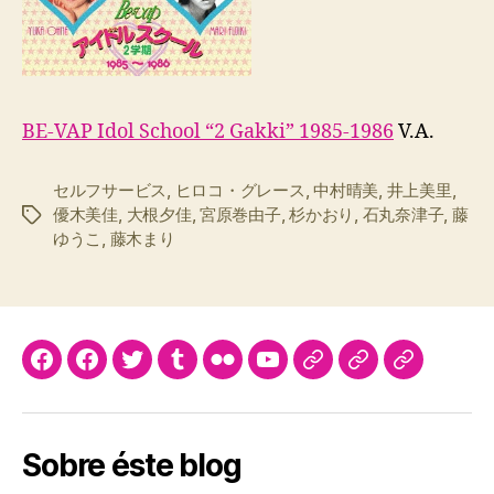
BE-VAP Idol School “2 Gakki” 1985-1986
V.A.
セルフサービス
,
ヒロコ・グレース
,
中村晴美
,
井上美里
,
優木美佳
,
大根夕佳
,
宮原巻由子
,
杉かおり
,
石丸奈津子
,
藤
Etiquetas
ゆうこ
,
藤木まり
Facebook
Facebook
Twitter
Tumblr
flickr
youtube
ello
yumeki
yumeki
network
magazine
agency
Sobre éste blog