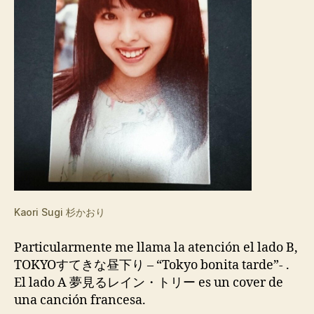
Kaori Sugi 杉かおり
Particularmente me llama la atención el lado B,
TOKYOすてきな昼下り – “Tokyo bonita tarde”- .
El lado A 夢見るレイン・トリー es un cover de
una canción francesa.