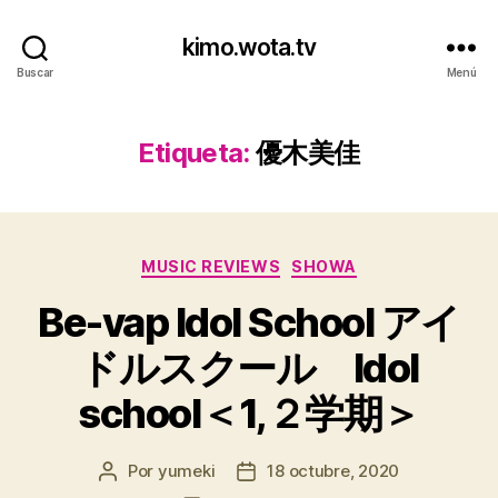
kimo.wota.tv
Buscar
Menú
Etiqueta:
優木美佳
Categorías
MUSIC REVIEWS
SHOWA
Be-vap Idol School アイ
ドルスクール Idol
school＜1,２学期＞
Por
yumeki
18 octubre, 2020
Autor
Fecha
de
de