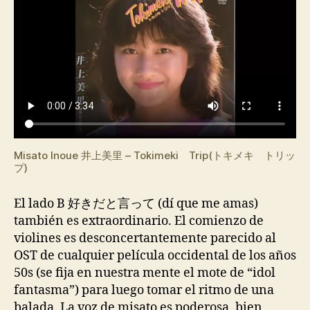
Misato Inoue 井上美里 – Tokimeki Trip(トキメキ トリッ
プ)
El lado B 好きだと言って (dí que me amas)
también es extraordinario. El comienzo de
violines es desconcertantemente parecido al
OST de cualquier película occidental de los años
50s (se fija en nuestra mente el mote de “idol
fantasma”) para luego tomar el ritmo de una
balada. La voz de misato es poderosa, bien