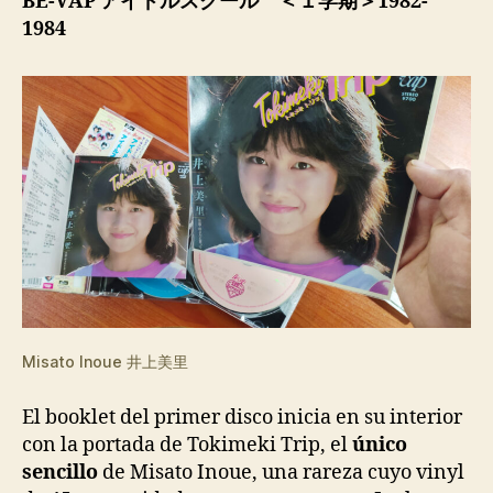
BE-VAP アイドルスクール ＜１学期＞1982-
1984
Misato Inoue 井上美里
El booklet del primer disco inicia en su interior
con la portada de Tokimeki Trip, el
único
sencillo
de Misato Inoue, una rareza cuyo vinyl