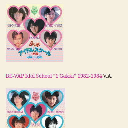
BE-VAP Idol School “1 Gakki” 1982-1984
V.A.