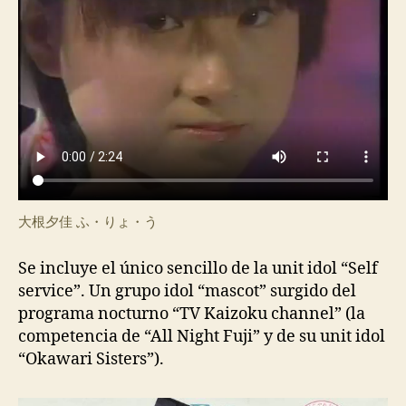
大根夕佳 ふ・りょ・う
Se incluye el único sencillo de la unit idol “Self
service”. Un grupo idol “mascot” surgido del
programa nocturno “TV Kaizoku channel” (la
competencia de “All Night Fuji” y de su unit idol
“Okawari Sisters”).